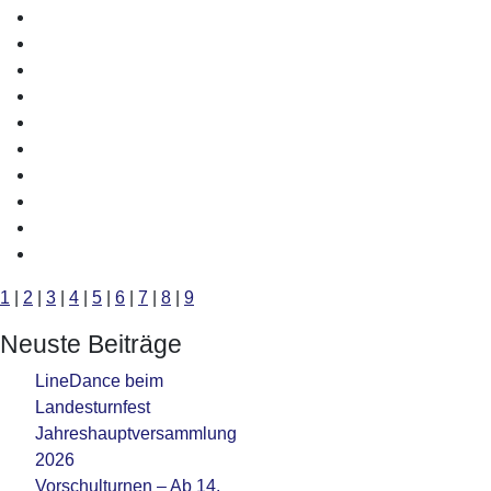
1
|
2
|
3
|
4
|
5
|
6
|
7
|
8
|
9
Neuste Beiträge
LineDance beim
Landesturnfest
Jahreshauptversammlung
2026
Vorschulturnen – Ab 14.